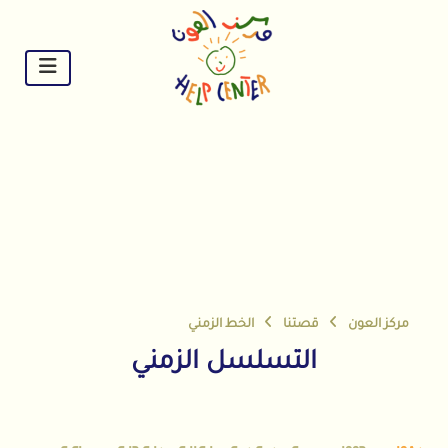
Ski
t
conten
مركز العون
قصتنا
الخط الزمني
التسلسل الزمني