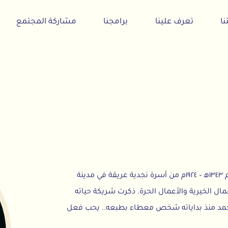
تعرف علينا
برامجنا
مشاركة المجتمع
أخبارنا
ولد أحمد عبدالله الجفالي-رحمه الله- بمكة المكرمة عام ١٣٤٣ﻫ – ١٩٢٤م من أسرة نجدية عريقة في مدينة
 والأعمال الحرة. ذكرت شريكة حياته
 بداياته شخص معطاء بطبعه.. يحب فعل