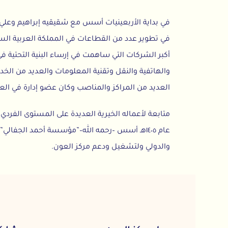
في بداية الأربعينيات أسس مع شقيقيه إبراهيم وعلي “شركة إبراه
في تطوير عدد من القطاعات في المملكة العربية السعودية. 
أكبر الشركات التي ساهمت في إرساء البنية التحتية في المملكة
والهاتفية والنقل وتقنية المعلومات والعديد من الخدمات الأخر
العديد من المراكز والمناصب وكان عضو إدارة في العديد من ا
متابعة لأعماله الخيرية العديدة على المستوى الفردي والنابعة 
عام ١٤٠٥هـ أسس –رحمه الله–”مؤسسة أحمد الجفالي” لتقديم
والدولي ولتشغيل ودعم مركز العون.