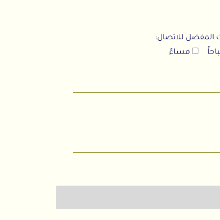
المفضل للاتصال:
اً
مساءً