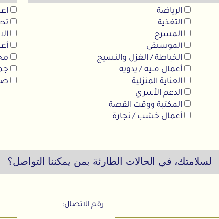
الرياضة
اعما
التغذية
تصم
المسرح
الاس
الموسيقى
أعما
الخياطة / الغزل والنسيج
محا
أعمال فنية / يدوية
جمع 
العناية المنزلية
صيان
الدعم الأسري
المكتبة ووقت القصة
أعمال خشب / نجارة
لسلامتك، في الحالات الطارئة بمن يمكننا التواصل؟
رقم الاتصال: