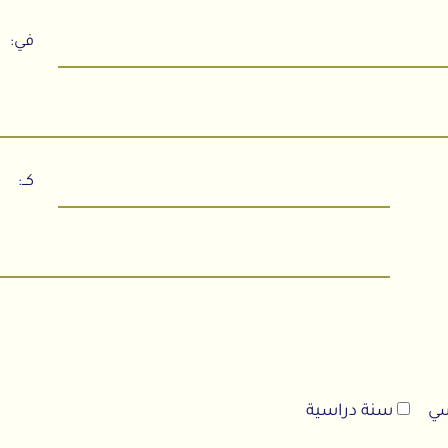
في:
كــ:
ي
سنة دراسية