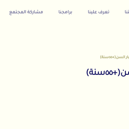
تعرف علينا
برامجنا
مشاركة المجتمع
ن(+٥٥سنة)
سنة)