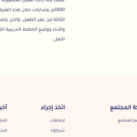
عملت وما زالت تعمل كمسؤولة عن برنامج ال
2000م، وشاركت خلال هذه الفترة في تدريب
الثالثة من عمر الطفل، والذي يتضمن أيضا ا
والآباء ووضع الخطط التدريبية الفردية وتط
الأهل.
مع
اتخذ إجراء
أخبارنا
ارتباطات
النشرة الأخبارية
شركاؤنا
البث الشهري