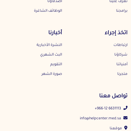
تعرف علينا
أصدقاؤنا
برامجنا
الوظائف الشاغرة
اتخذ إجراء
أخبارنا
ارتباطات
النشرة الأخبارية
شركاؤنا
البث الشهري
أمنياتنا
التقويم
متجرنا
صورة الشهر
تواصل معنا
+966-12 6631113
info@helpcenter.med.sa
موقعنا