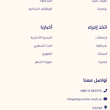
تعرف علينا
أصدقاؤنا
برامجنا
الوظائف الشاغرة
اتخذ إجراء
أخبارنا
ارتباطات
النشرة الأخبارية
شركاؤنا
البث الشهري
أمنياتنا
التقويم
متجرنا
صورة الشهر
تواصل معنا
+966-12 6631113
info@helpcenter.med.sa
موقعنا