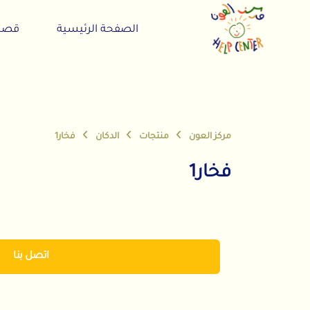
الصفحة الرئيسية
قصتنا
مركز العون
منتجات
الدكان
فخار1
فخار1
اتصل بنا